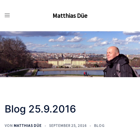
Zum
Inhalt
Matthias Düe
springen
Blog 25.9.2016
VON
MATTHIAS DÜE
SEPTEMBER 25, 2016
BLOG