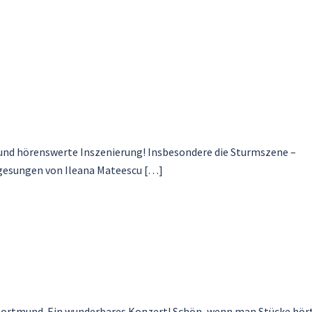
und hörenswerte Inszenierung! Insbesondere die Sturmszene –
gesungen von Ileana Mateescu […]
Dortmund. Ein wunderbares Konzert! Schön, wenn man Stücke hört