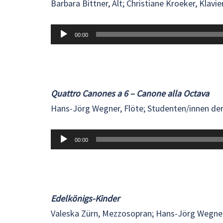
Barbara Bittner, Alt; Christiane Kroeker, Klavie
Audio-
00:00
Player
Quattro Canones a 6 – Canone alla Octava
Hans-Jörg Wegner, Flöte; Studenten/innen de
Audio-
00:00
Player
Edelkönigs-Kinder
Valeska Zürn, Mezzosopran; Hans-Jörg Wegner