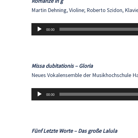
Romanze in g
Martin Dehning, Violine; Roberto Szidon, Klavi
Audio-
00:00
Player
Missa dubitationis – Gloria
Neues Vokalensemble der Musikhochschule Ha
Audio-
00:00
Player
Fünf Letzte Worte – Das große Lalula