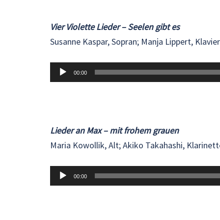
Vier Violette Lieder – Seelen gibt es
Susanne Kaspar, Sopran; Manja Lippert, Klavier
Audio-
00:00
Player
Lieder an Max – mit frohem grauen
Maria Kowollik, Alt; Akiko Takahashi, Klarinett
Audio-
00:00
Player