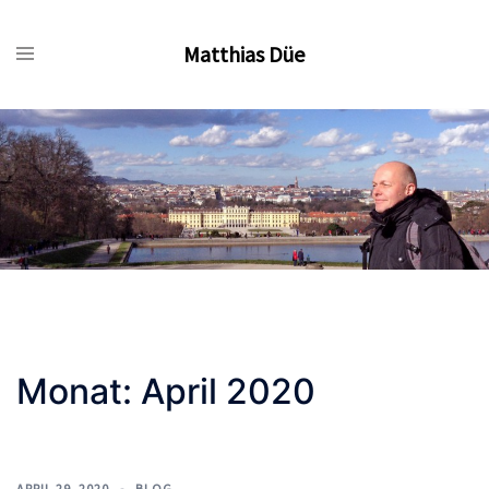
Zum
Inhalt
Matthias Düe
springen
Monat:
April 2020
APRIL 29, 2020
BLOG