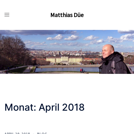
Zum
Inhalt
Matthias Düe
springen
Monat:
April 2018
APRIL 29, 2018
BLOG