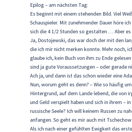
Epilog – am nächsten Tag:
Es beginnt mit einem stehenden Bild. Viel Weiß
Schauspieler. Mit zunehmender Dauer höre ich 
sich die 4 1/2 Stunden so gestalten … Aber 
Ja, Dostojewski, das war doch der mit den la
die ich mir nicht merken konnte. Mehr noch, i
glaube ich, kein Buch von ihm zu Ende gelesen
sind ja gute Voraussetzungen – oder gerade n
Ach ja, und dann ist das schon wieder eine Ad
Nun, worum geht es denn? – Wie so häufig u
Hintergrund, auf dem Lande lebend, die von ir
und Geld verspielt haben und sich in ihrem – in
russische Seele? Ich will keinem Russen zu nahe
anfangen. So geht es mir auch mit Tschechow
Als ich nach einer gefühlten Ewigkeit das ers