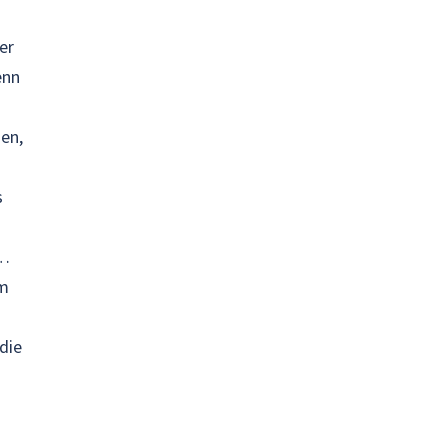
er
enn
en,
s
 …
em
die