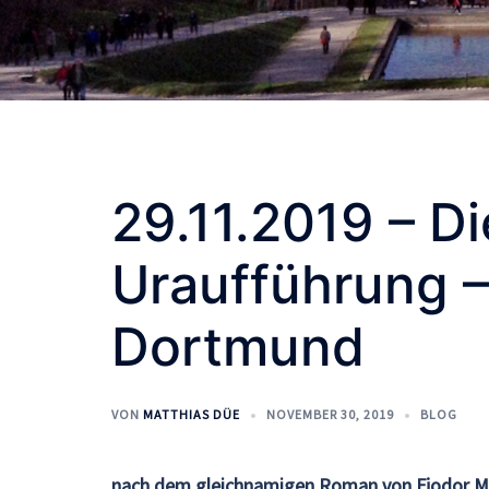
29.11.2019 – D
Uraufführung 
Dortmund
VON
MATTHIAS DÜE
NOVEMBER 30, 2019
BLOG
nach dem gleichnamigen Roman von Fjodor M