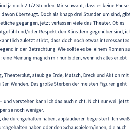
sind ja noch 2 1/2 Stunden. Mir schwant, dass es keine Pause
h davon überzeugt. Doch als knapp drei Stunden um sind, gib
 etliche gegangen, jetzt verlassen viele das Theater. Ob es
htgefühl und/oder Respekt den Künstlern gegenüber sind, ic
bekanntlich zuletzt stirbt, dass doch noch etwas interessantes
iegend in der Betrachtung. Wie sollte es bei einem Roman a
: eine Meinung mag ich mir nur bilden, wenn ich alles erlebt
, Theaterblut, staubige Erde, Matsch, Dreck und Aktion mit
weißen Wänden. Das große Sterben der meisten Figuren geht
 und verstehen kann ich das auch nicht. Nicht nur weil jetzt
per se noch weniger.
, die durchgehalten haben, applaudieren begeistert. Ich weiß
e durchgehalten haben oder den Schauspielern/innen, die auch