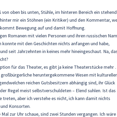
 von oben bis unten, Stühle, im hinteren Bereich ein stehend
hinter mir ein Stöhnen (ein Kritiker) und den Kommentar, w
es kommt Bewegung auf und damit Hoffnung.
ngen Romanen mit vielen Personen und ihren russischen Nam
ch konnte mit den Geschichten nichts anfangen und habe,
 und seit Jahrzehnten in keines mehr hineingeschaut. Na, da
icht?
aption für das Theater, es gibt ja keine Theaterstücke mehr
m großbürgerliche heruntergekommene Wesen mit kulturell
gendwelchen reichen Gutsbesitzern abhängig sind, ihr Glück
 der Regel meist selbstverschuldeten – Elend suhlen. Ist das 
 treten, aber ich verstehe es nicht, ich kann damit nichts
 und Konsorten.
te Mal zur Uhr schaue, sind zwei Stunden vergangen. Ich wäre