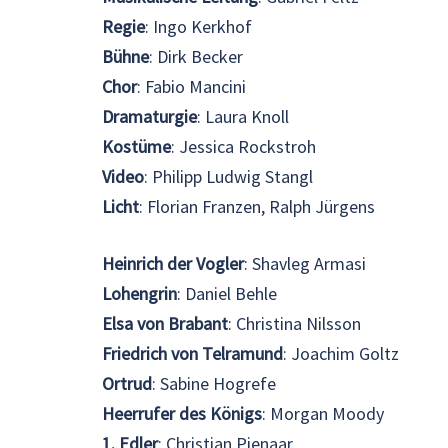
Regie
: Ingo Kerkhof
Bühne
: Dirk Becker
Chor
: Fabio Mancini
Dramaturgie
: Laura Knoll
Kostüme
: Jessica Rockstroh
Video
: Philipp Ludwig Stangl
Licht
: Florian Franzen, Ralph Jürgens
Heinrich der Vogler
: Shavleg Armasi
Lohengrin
: Daniel Behle
Elsa von Brabant
: Christina Nilsson
Friedrich von Telramund
: Joachim Goltz
Ortrud
: Sabine Hogrefe
Heerrufer des Königs
: Morgan Moody
1. Edler
: Christian Pienaar