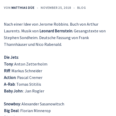
VON
MATTHIAS DÜE
NOVEMBER 25, 2018
BLOG
Nach einer Idee von Jerome Robbins. Buch von Arthur
Laurents. Musik von
Leonard Bernstein
. Gesangstexte von
Stephen Sondheim. Deutsche Fassung von Frank
Thannhäuser und Nico Rabenald.
Die Jets
:
Tony
: Anton Zetterholm
Riff
: Markus Schneider
Action
: Pascal Cremer
A-Rab
: Tomas Stitilis
Baby John
: Jan Rogler
Snowboy
: Alexander Sasanowitsch
Big Deal
: Florian Minnerop