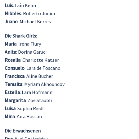
Luis
: Iván Keim
Nibbles
: Roberto Junior
Juano
: Michael Berres
Die Shark-Girls
:
Maria
: Iréna Flury
Anita
: Dorina Garuci
Rosalia
: Charlotte Katzer
Consuelo
: Lara de Toscano
Francisca
: Aline Bucher
Teresita
: Myriam Akhoundov
Estella
: Lara Hofmann
Margarita
: Zoe Staubli
Luisa
: Sophia Riedl
Mina
: Yara Hassan
Die Erwachsenen
:
Doc
: Axel Gottschick