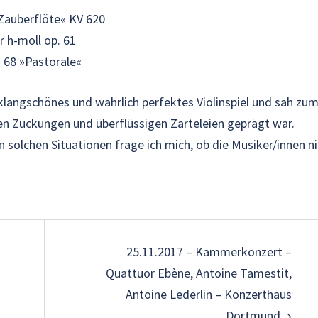
Zauberflöte« KV 620
r h-moll op. 61
. 68
»Pastorale«
, klangschönes und wahrlich perfektes Violinspiel und sah zu
hen Zuckungen und überflüssigen Zärteleien geprägt war.
 solchen Situationen frage ich mich, ob die Musiker/innen n
on
25.11.2017 – Kammerkonzert –
Quattuor Ebène, Antoine Tamestit,
Antoine Lederlin – Konzerthaus
Dortmund