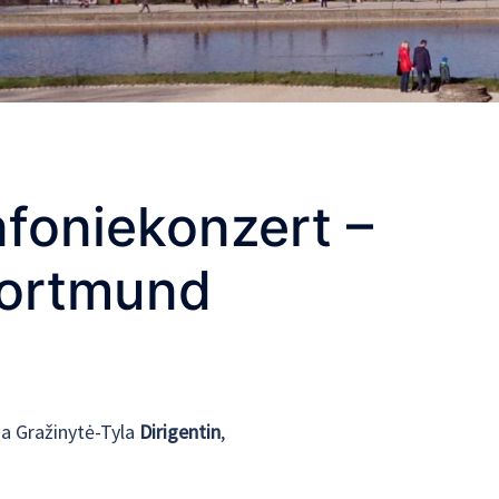
nfoniekonzert –
Dortmund
a Gražinytė-Tyla
Dirigentin
,