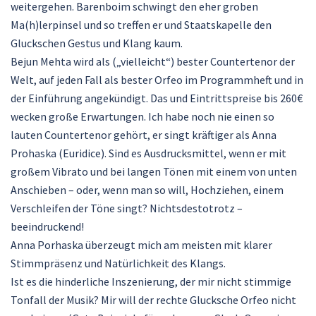
weitergehen. Barenboim schwingt den eher groben
Ma(h)lerpinsel und so treffen er und Staatskapelle den
Gluckschen Gestus und Klang kaum.
Bejun Mehta wird als („vielleicht“) bester Countertenor der
Welt, auf jeden Fall als bester Orfeo im Programmheft und in
der Einführung angekündigt. Das und Eintrittspreise bis 260€
wecken große Erwartungen. Ich habe noch nie einen so
lauten Countertenor gehört, er singt kräftiger als Anna
Prohaska (Euridice). Sind es Ausdrucksmittel, wenn er mit
großem Vibrato und bei langen Tönen mit einem von unten
Anschieben – oder, wenn man so will, Hochziehen, einem
Verschleifen der Töne singt? Nichtsdestotrotz –
beeindruckend!
Anna Porhaska überzeugt mich am meisten mit klarer
Stimmpräsenz und Natürlichkeit des Klangs.
Ist es die hinderliche Inszenierung, der mir nicht stimmige
Tonfall der Musik? Mir will der rechte Glucksche Orfeo nicht