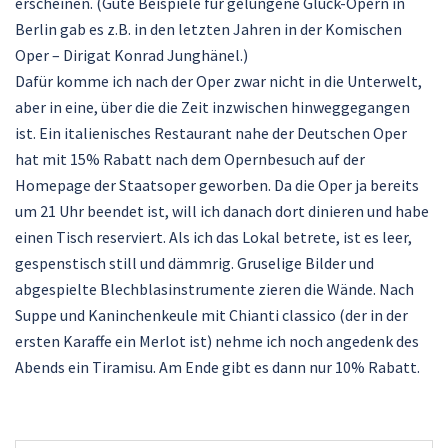
erscheinen. (Gute Beispiele für gelungene Gluck-Opern in
Berlin gab es z.B. in den letzten Jahren in der Komischen
Oper – Dirigat Konrad Junghänel.)
Dafür komme ich nach der Oper zwar nicht in die Unterwelt,
aber in eine, über die die Zeit inzwischen hinweggegangen
ist. Ein italienisches Restaurant nahe der Deutschen Oper
hat mit 15% Rabatt nach dem Opernbesuch auf der
Homepage der Staatsoper geworben. Da die Oper ja bereits
um 21 Uhr beendet ist, will ich danach dort dinieren und habe
einen Tisch reserviert. Als ich das Lokal betrete, ist es leer,
gespenstisch still und dämmrig. Gruselige Bilder und
abgespielte Blechblasinstrumente zieren die Wände. Nach
Suppe und Kaninchenkeule mit Chianti classico (der in der
ersten Karaffe ein Merlot ist) nehme ich noch angedenk des
Abends ein Tiramisu. Am Ende gibt es dann nur 10% Rabatt.