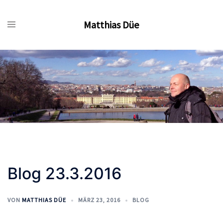
Zum
Inhalt
Matthias Düe
springen
Blog 23.3.2016
VON
MATTHIAS DÜE
MÄRZ 23, 2016
BLOG